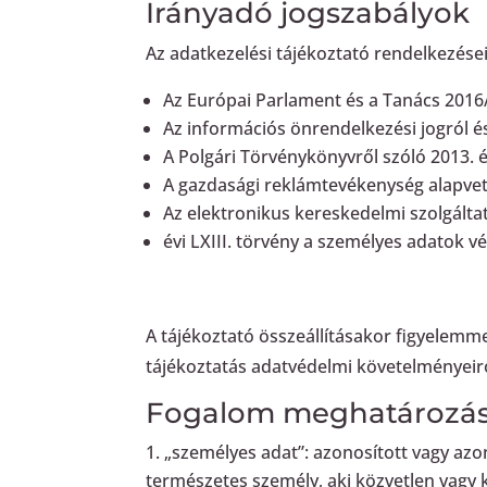
Irányadó jogszabályok
Az adatkezelési tájékoztató rendelkezés
Az Európai Parlament és a Tanács 2016
Az információs önrendelkezési jogról és
A Polgári Törvénykönyvről szóló 2013. é
A gazdasági reklámtevékenység alapvető f
Az elektronikus kereskedelmi szolgáltat
évi LXIII. törvény a személyes adatok 
A tájékoztató összeállításakor figyelem
tájékoztatás adatvédelmi követelményeirő
Fogalom meghatározá
„személyes adat”: azonosított vagy azo
természetes személy, aki közvetlen vagy