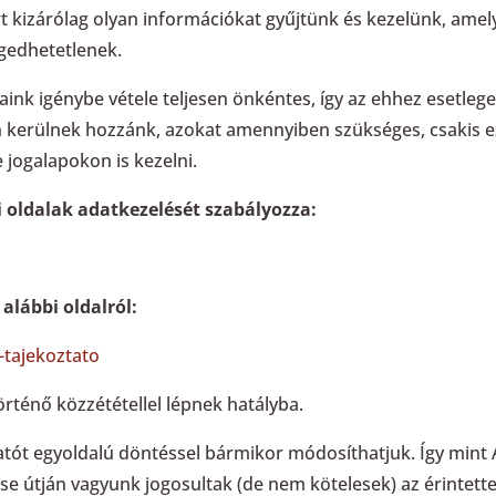
 kizárólag olyan információkat gyűjtünk és kezelünk, amel
gedhetetlenek.
aink igénybe vétele teljesen önkéntes, így az ehhez esetle
n kerülnek hozzánk, azokat amennyiben szükséges, csakis ez
se jogalapokon is kezelni.
bi oldalak adatkezelését szabályozza:
 alábbi oldalról:
-tajekoztato
örténő közzététellel lépnek hatályba.
tót egyoldalú döntéssel bármikor módosíthatjuk. Így mint A
se útján vagyunk jogosultak (de nem kötelesek) az érintetteket