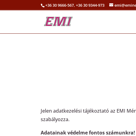
+36 30 9666-567, +36 30 9344-973
emi@emine
Adatkezelési tájéko
EMI MÉRNÖKIRODA KFT.
Tetőtartozékelemek gyárt
Jelen adatkezelési tájékoztató az EMI M
szabályozza.
Adatainak védelme fontos számunkra