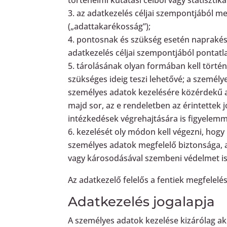
az adatkezelés céljai szempontjából me
(„adattakarékosság”);
pontosnak és szükség esetén naprakész
adatkezelés céljai szempontjából pontatl
tárolásának olyan formában kell történ
szükséges ideig teszi lehetővé; a személ
személyes adatok kezelésére közérdekű arc
majd sor, az e rendeletben az érintettek
intézkedések végrehajtására is figyelemme
kezelését oly módon kell végezni, hogy
személyes adatok megfelelő biztonsága, a
vagy károsodásával szembeni védelmet is id
Az adatkezelő felelős a fentiek megfelelé
Adatkezelés jogalapja
A személyes adatok kezelése kizárólag ak