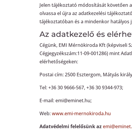
Jelen tájékoztató módosítását követően a
olvassa el újra az adatkezelési tájékozta
tájékoztatóban és a mindenkor hatályos
Az adatkezelő és elérh
Cégünk, EMI Mérnökiroda Kft (képviseli S
Cégjegyzékszám:11-09-001286) mint Adatk
elérhetőségeken:
Postai cím: 2500 Esztergom, Mátyás király
Tel: +36 30 9666-567, +36 30 9344-973;
E-mail: emi@eminet.hu;
Web:
www.emi-mernokiroda.hu
Adatvédelmi felelősünk az
emi@eminet