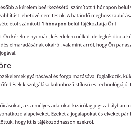
ésőbb a kérelem beérkezésétől számított 1 hónapon belül v
szabbítást lehetővé nem teszik. A határidő meghosszabbítás
vételétől számított
1
hónapon belül
tájékoztatja Önt.
t Ön kérelme nyomán, késedelem nélkül, de legkésőbb a ké
edés elmaradásának okairól, valamint arról, hogy Ön panaszt
jogával.
öre
zékelemek gyártásával és forgalmazásával foglalkozik, külön
etőfedések kiszolgálása különböző stílusú és technológiáj
előírásokat, a személyes adatokat kizárólag jogszabályban m
vonatkozó alapelveket. Ezeket a jogalapokat és elveket pá
öttük, hogy itt is tájékozódhasson ezekről.