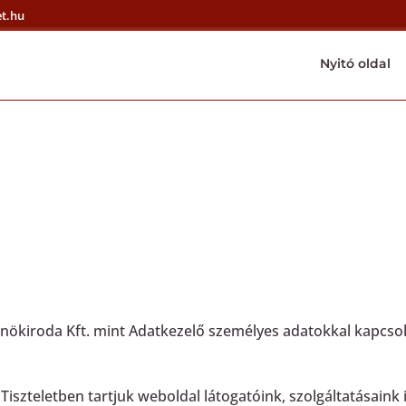
t.hu
Nyitó oldal
ztató
ása és forgalmazása 1984 óta
érnökiroda Kft. mint Adatkezelő személyes adatokkal kapcso
!
Tiszteletben tartjuk weboldal látogatóink, szolgáltatásain