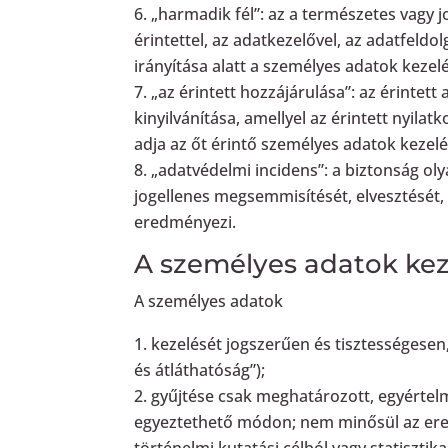
„harmadik fél”: az a természetes vagy 
érintettel, az adatkezelővel, az adatfeld
irányítása alatt a személyes adatok kezel
„az érintett hozzájárulása”: az érinte
kinyilvánítása, amellyel az érintett nyila
adja az őt érintő személyes adatok kezel
„adatvédelmi incidens”: a biztonság ol
jogellenes megsemmisítését, elvesztését,
eredményezi.
A személyes adatok kez
A személyes adatok
kezelését jogszerűen és tisztességesen,
és átláthatóság”);
gyűjtése csak meghatározott, egyértelm
egyeztethető módon; nem minősül az ered
történelmi kutatási célból vagy statisztik