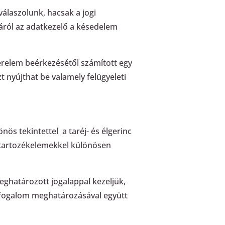
álaszolunk, hacsak a jogi
áról az adatkezelő a késedelem
relem beérkezésétől számított egy
 nyújthat be valamely felügyeleti
ös tekintettel a taréj- és élgerinc
ú tartozékelemekkel különösen
eghatározott jogalappal kezeljük,
r fogalom meghatározásával együtt