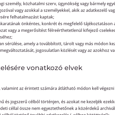
jogi személy, közhatalmi szerv, ügynökség vagy bármely eg
olgozóval vagy azokkal a személyekkel, akik az adatkezelő va
ésére felhatalmazást kaptak;
tt akaratának önkéntes, konkrét és megfelelő tájékoztatáson
tkozat vagy a megerősítést félreérthetetlenül kifejező cseleke
éséhez;
yan sérülése, amely a továbbított, tárolt vagy más módon ke
 megváltoztatását, jogosulatlan közlését vagy az azokhoz va
elésére vonatkozó elvek
 valamint az érintett számára átlátható módon kell végezni 
ű és jogszerű célból történjen, és azokat ne kezeljék ezekk
eti céllal össze nem egyeztethetőnek a közérdekű archivál
ai célból történő további adatkezelés („célhoz kötöttség”);