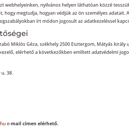
zt webhelyeinken, nyilvános helyen láthatóan közzé tesszük
tót, hogy megtudja, hogyan védjük az ön személyes adatait. 
 jogszabályokban írt módon jogosult az adatkezeléssel kapc
etőségei
zabó Miklós Géza, székhely 2500 Esztergom, Mátyás király 
ezelő, elérhető a következőkben említett adatvédelmi jogo
 u. 38.
.hu
e-
mail címen elérhető.