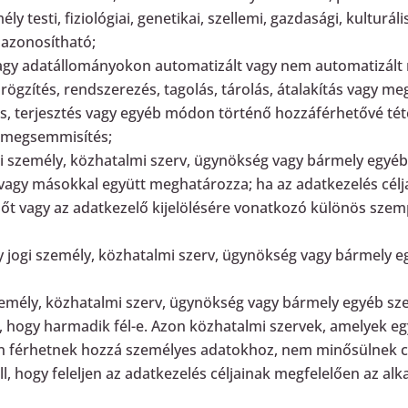
y testi, fiziológiai, genetikai, szellemi, gazdasági, kulturál
 azonosítható;
vagy adatállományokon automatizált vagy nem automatizál
rögzítés, rendszerezés, tagolás, tárolás, átalakítás vagy me
tás, terjesztés vagy egyéb módon történő hozzáférhetővé tét
ve megsemmisítés;
gi személy, közhatalmi szerv, ügynökség vagy bármely egyé
 vagy másokkal együtt meghatározza; ha az adatkezelés célja
lőt vagy az adatkezelő kijelölésére vonatkozó különös szem
y jogi személy, közhatalmi szerv, ügynökség vagy bármely e
zemély, közhatalmi szerv, ügynökség vagy bármely egyéb szer
l, hogy harmadik fél-e. Azon közhatalmi szervek, amelyek eg
an férhetnek hozzá személyes adatokhoz, nem minősülnek cí
ll, hogy feleljen az adatkezelés céljainak megfelelően az 