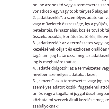
online azonosító vagy a természetes személ
vonatkozó egy vagy több tényező alapján
„adatkezelés”: a személyes adatokon 
vagy műveletek összessége, így a gyűjtés, 
betekintés, felhasználás, közlés továbbí
összekapcsolás, korlátozás, törlés, illet
„adatkezelő”: az a természetes vagy jo
kezelésének céljait és eszközeit önállóan
tagállami jog határozza meg, az adatkeze
jog is meghatározhatja;
„adatfeldolgozó”: az a természetes vag
nevében személyes adatokat kezel;
„címzett”: az a természetes vagy jogi s
személyes adatot közlik, függetlenül attó
uniós vagy a tagállami joggal összhangb
közhatalmi szervek általi kezelése meg ke
szabályoknak;