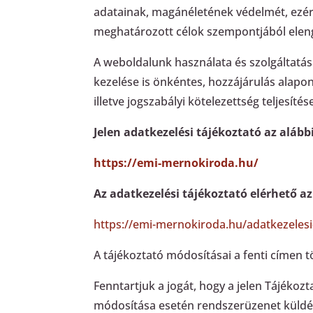
adatainak, magánéletének védelmét, ezért
meghatározott célok szempontjából elen
A weboldalunk használata és szolgáltatás
kezelése is önkéntes, hozzájárulás alapo
illetve jogszabályi kötelezettség teljesíté
Jelen adatkezelési tájékoztató az aláb
https://emi-mernokiroda.hu/
Az adatkezelési tájékoztató elérhető az
https://emi-mernokiroda.hu/adatkezelesi
A tájékoztató módosításai a fenti címen t
Fenntartjuk a jogát, hogy a jelen Tájékozta
módosítása esetén rendszerüzenet küldé