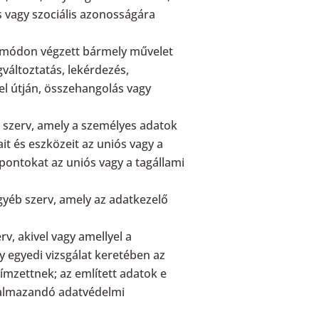
is vagy szociális azonosságára
t módon végzett bármely művelet
gváltoztatás, lekérdezés,
el útján, összehangolás vagy
b szerv, amely a személyes adatok
it és eszközeit az uniós vagy a
pontokat az uniós vagy a tagállami
gyéb szerv, amely az adatkezelő
v, akivel vagy amellyel a
y egyedi vizsgálat keretében az
mzettnek; az említett adatok e
alkalmazandó adatvédelmi