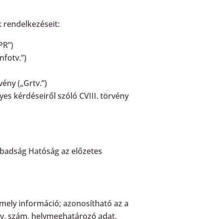
k rendelkezéseit:
PR”)
Infotv.”)
vény („Grtv.”)
es kérdéseiről szóló CVIII. törvény
abadság Hatóság az előzetes
mely információ; azonosítható az a
év, szám, helymeghatározó adat,