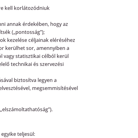
re kell korlátozódniuk
nni annak érdekében, hogy az
tsék („pontosság”);
ok kezelése céljainak eléréséhez
kor kerülhet sor, amennyiben a
vagy statisztikai célból kerül
elő technikai és szervezési
sával biztosítva legyen a
 elvesztésével, megsemmisítésével
(„elszámoltathatóság”).
gyike teljesül: