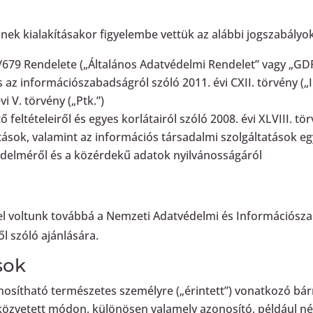
einek kialakításakor figyelembe vettük az alábbi jogszabályo
/679 Rendelete („Általános Adatvédelmi Rendelet” vagy „GD
 az információszabadságról szóló 2011. évi CXII. törvény („
vi V. törvény („Ptk.”)
eltételeiről és egyes korlátairól szóló 2008. évi XLVIII. tör
ások, valamint az információs társadalmi szolgáltatások egy
védelméről és a közérdekű adatok nyilvánosságáról
mel voltunk továbbá a Nemzeti Adatvédelmi és Információsz
l szóló ajánlására.
sok
nosítható természetes személyre („érintett”) vonatkozó bár
 közvetett módon, különösen valamely azonosító, például n