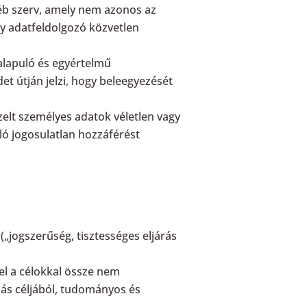
yéb szerv, amely nem azonos az
gy adatfeldolgozó közvetlen
 alapuló és egyértelmű
det útján jelzi, hogy beleegyezését
zelt személyes adatok véletlen vagy
ló jogosulatlan hozzáférést
(„jogszerűség, tisztességes eljárás
el a célokkal össze nem
ás céljából, tudományos és