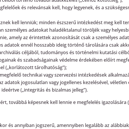
gfelelőek és relevánsak kell, hogy legyenek, és a szükséges
nek kell lenniük; minden észszerű intézkedést meg kell te
an személyes adatokat haladéktalanul töröljék vagy helyesbí
nie, amely az érintettek azonosítását csak a személyes adat
yes adatok ennél hosszabb ideig történő tárolására csak ak
hiválás céljából, tudományos és történelmi kutatási célból 
 jogainak és szabadságainak védelme érdekében előírt megfel
l („korlátozott tárolhatóság”);
 megfelelő technikai vagy szervezési intézkedések alkalmazá
z adatok jogosulatlan vagy jogellenes kezelésével, véletlen
eértve („integritás és bizalmas jelleg”).
sért, továbbá képesnek kell lennie e megfelelés igazolására 
kor és annyiban jogszerű, amennyiben legalább az alábbiak e