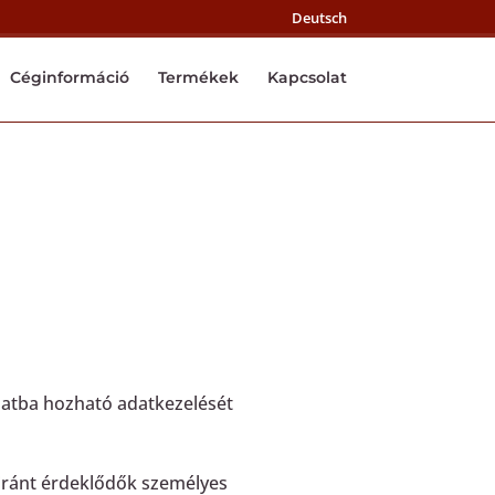
Deutsch
Céginformáció
Termékek
Kapcsolat
latba hozható adatkezelését
k iránt érdeklődők személyes