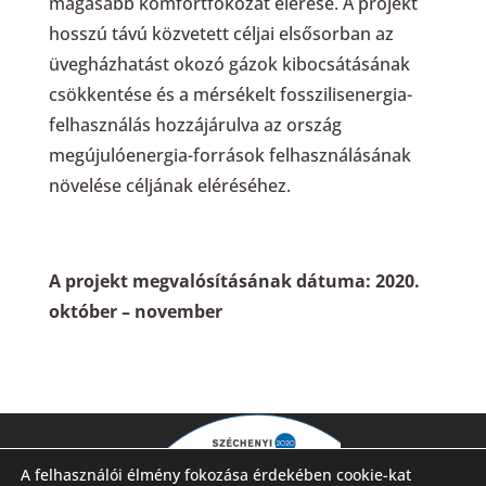
magasabb komfortfokozat elérése. A projekt
hosszú távú közvetett céljai elsősorban az
üvegházhatást okozó gázok kibocsátásának
csökkentése és a mérsékelt fosszilisenergia-
felhasználás hozzájárulva az ország
megújulóenergia-források felhasználásának
növelése céljának eléréséhez.
A projekt megvalósításának dátuma: 2020.
október – november
A felhasználói élmény fokozása érdekében cookie-kat