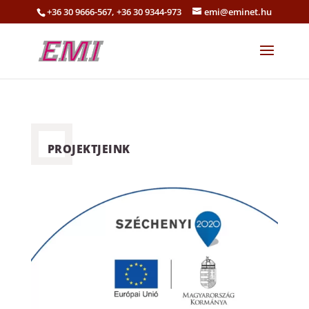
+36 30 9666-567, +36 30 9344-973
emi@eminet.hu
PROJEKTJEINK